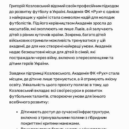
Григорій Козловський відомий своїм професійним підходом
до розвитку футболу в Україні. Академія ФК «Рух» є однією
з найкращих у країні і стала символом надій для молодих
футболістів. Під його керівництвом Академія зросла до
масштабів, які охоплюють не лише Львів, а й залучають
дітей з різних куточків країни. Зокрема, багато дітей
військових отримали можливість тренуватися у цій
академії, де для них створені найкращі умови. Академія
надає безкоштовні місця для дітей із сімей, які
постраждали через війну, включно з переселенцями та
дітьми героїв України.
Завдяки підтримці Козловського, Академія ФК «Рух» стала
місцем, де діти не лише тренуються, а й отримують якісну
освіту. Унікальність цього проєкту полягає в тому, що
Козловський вкладає всі свої ресурси в розвиток
футбольних талантів, створюючи умови для їхнього
всебічного розвитку:
Діти мають доступ до сучасної інфраструктури,
включно з тренувальними полями з гібридним
покриттям і критими манежами.
Вони регулярно беруть участь у міжнародних