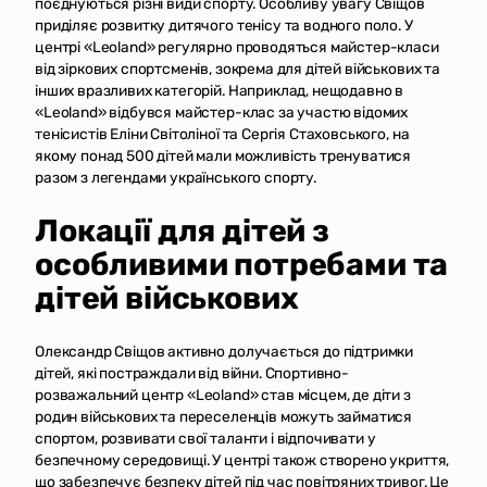
поєднуються різні види спорту. Особливу увагу Свіщов
приділяє розвитку дитячого тенісу та водного поло. У
центрі «Leoland» регулярно проводяться майстер-класи
від зіркових спортсменів, зокрема для дітей військових та
інших вразливих категорій. Наприклад, нещодавно в
«Leoland» відбувся майстер-клас за участю відомих
тенісистів Еліни Світоліної та Сергія Стаховського, на
якому понад 500 дітей мали можливість тренуватися
разом з легендами українського спорту.
Локації для дітей з
особливими потребами та
дітей військових
Олександр Свіщов активно долучається до підтримки
дітей, які постраждали від війни. Спортивно-
розважальний центр «Leoland» став місцем, де діти з
родин військових та переселенців можуть займатися
спортом, розвивати свої таланти і відпочивати у
безпечному середовищі. У центрі також створено укриття,
що забезпечує безпеку дітей під час повітряних тривог. Це