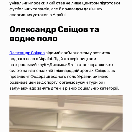
унікальний проєкт, який став не лише центром підготовки
футбольних талантів, але й прикладом для інших
спортивних установ в Україні.
Олександр Свіщов та
водне поло
Олександр Свіщов
відомий своїм внеском у розвиток
водного поло в Україні. Під його керівництвом
ватерпольний клуб «Динамо» Львів став справжньою
силою на національній і міжнародній аренах. Свіщов, як
президент Федерації водного поло України, активно
розвиває цей вид спорту, організовуючи турніри і
залучаючи до занять дітей із різних соціальних категорій.