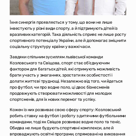
Їхня синергія проявляється у тому, що вони не лише
інвестують у різні види спорту, а й підтримують дітей із
вразливих категорій. Така діяльність сприяє не лише росту
спортивного потенціалу України, але й допомагає зміцнити
соціальну структуру країни у важкі часи.
Завдяки спільним зусиллям львівської команди
Козловського та Свіщова, спорт стає об’єднуючим
фактором для багатьох дітей, які отримують можливість
брати участь у змаганнях, зростати як особистості і
долати життєві труднощі. Незалежно від того, чи йдеться
про футбол, чи про водне поло, ці двоє бізнесменів
продовжують створювати можливості для молодих
спортсменів, для їх нових перемог та успіху.
Кожен із них розвиває свою сферу спорту: Козловський
робить ставку на футбол і роботу з дитячими футбольними
командами, тоді як Свіщов розвиває водне поло та теніс.
Обидва не лише будують спортивні комплекси, але й
впроваджують освітні програми, спрямовані на виховання