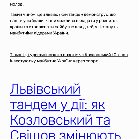
молоді.
Таким чином, цей львівський тандем демонструє, що
навіть у найважчі часи можливо вкладати у розвиток
країни та створювати майбутнє для дітей, які стануть
майбутніми лідерами України.
Тіньові фігури львівського спорту: як Козловський і Свіщов
інвестують у майбутнє України через спорт
Львівський
тандем у дії: як
Козловський та
Свіщов змінюють