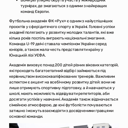
турнірах, де змагаються з одними з найкращих
команд Європи.
Футбольна академія ФК «Рух» є одним з найуспішніших
проєктів у сфері дитячого спорту в Україні. Головні успіхи
академії полягають у розвитку молодих талантів, які вже
кілька років поспіль виграють національні змагання.
Команда U-19 двічі ставала чемпіоном України серед
юніорів, а також мала честь представляти країну у
Юнацькій лізі УЄФА.
Академія виховує понад 200 дітей різних вікових категорій,
які проходять багатоетапний відбір і займаються під
керівництвом висококваліфікованих тренерів. Важливим
аспектом є акцент на всебічному розвитку дітей: вони не
лише отримують спортивну підготовку, а й навчаються у
школі, мають можливість відвідувати репетиторів, аби
досягати успіхів у навчанні. Академія також відзначається
сімейною атмосферою, де юні футболісти почуваються
затишно і можуть взаємодіяти з досвідченими гравцями
основної команди.