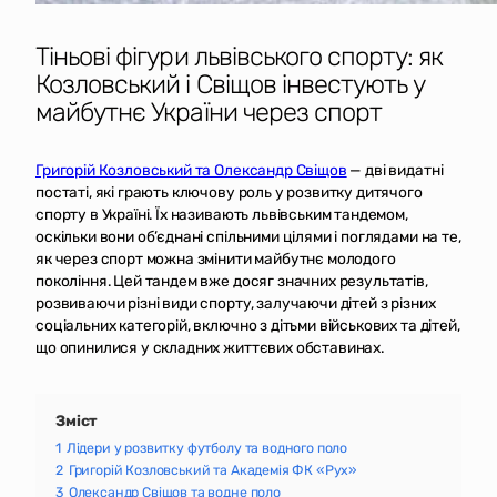
Тіньові фігури львівського спорту: як
Козловський і Свіщов інвестують у
майбутнє України через спорт
Григорій Козловський та Олександр Свіщов
— дві видатні
постаті, які грають ключову роль у розвитку дитячого
спорту в Україні. Їх називають львівським тандемом,
оскільки вони об’єднані спільними цілями і поглядами на те,
як через спорт можна змінити майбутнє молодого
покоління. Цей тандем вже досяг значних результатів,
розвиваючи різні види спорту, залучаючи дітей з різних
соціальних категорій, включно з дітьми військових та дітей,
що опинилися у складних життєвих обставинах.
Зміст
1
Лідери у розвитку футболу та водного поло
2
Григорій Козловський та Академія ФК «Рух»
3
Олександр Свіщов та водне поло