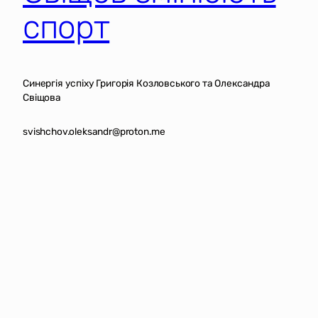
спорт
Синергія успіху Григорія Козловського та Олександра
Свіщова
svishchov.oleksandr@proton.me