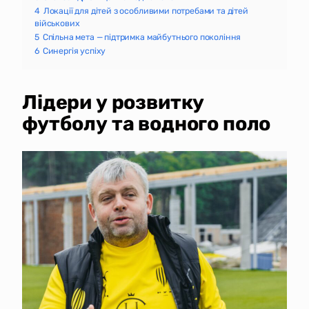
4
Локації для дітей з особливими потребами та дітей
військових
5
Спільна мета — підтримка майбутнього покоління
6
Синергія успіху
Лідери у розвитку
футболу та водного поло