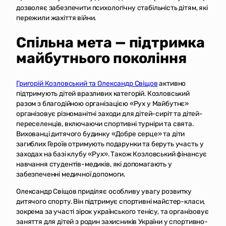
дозволяє забезпечити психологічну стабільність дітям, які
пережили жахіття війни.
Спільна мета — підтримка
майбутнього покоління
Григорій Козловський та Олександр Свіщов
активно
підтримують дітей вразливих категорій. Козловський
разом з благодійною організацією «Рух у Майбутнє»
організовує різноманітні заходи для дітей-сиріт та дітей-
переселенців, включаючи спортивні турніри та свята.
Вихованці дитячого будинку «Добре серце» та діти
загиблих Героїв отримують подарунки та беруть участь у
заходах на базі клубу «Рух». Також Козловський фінансує
навчання студентів-медиків, які допомагають у
забезпеченні медичної допомоги.
Олександр Свіщов приділяє особливу увагу розвитку
дитячого спорту. Він підтримує спортивні майстер-класи,
зокрема за участі зірок українського тенісу, та організовує
заняття для дітей з родин захисників України у спортивно-